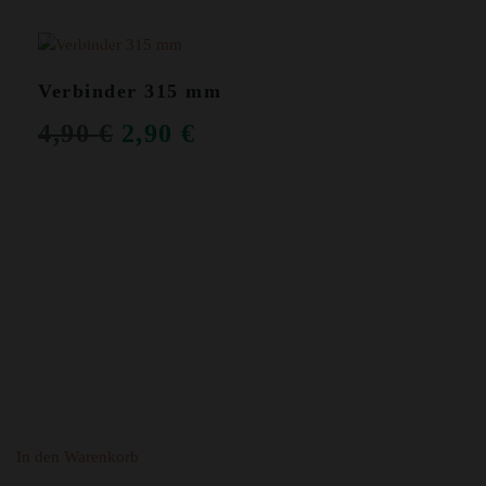
ANGEBOT!
Verbinder 315 mm
URSPRÜNGLICHER
AKTUELLER
4,90
€
2,90
€
PREIS
PREIS
WAR:
IST:
4,90 €
2,90 €.
In den Warenkorb