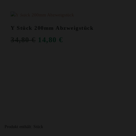
ANGEBOT!
Y Stück 200mm Abzweigstück
URSPRÜNGLICHER
AKTUELLER
34,80
€
14,80
€
PREIS
PREIS
WAR:
IST:
34,80 €
14,80 €.
Produkt enthält:
Stück