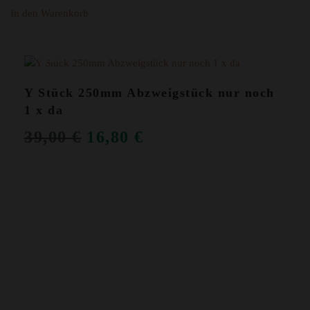
In den Warenkorb
ANGEBOT!
Y Stück 250mm Abzweigstück nur noch
1 x da
URSPRÜNGLICHER
AKTUELLER
39,00
€
16,80
€
PREIS
PREIS
WAR:
IST:
39,00 €
16,80 €.