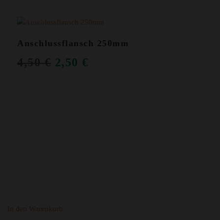
ANGEBOT!
Anschlussflansch 250mm
URSPRÜNGLICHER
AKTUELLER
4,50
€
2,50
€
PREIS
PREIS
WAR:
IST:
4,50 €
2,50 €.
In den Warenkorb