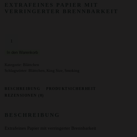
EXTRAFEINES PAPIER MIT
VERRINGERTER BRENNBARKEIT
Smoking
Red
King
In den Warenkorb
Size
Papier
Kategorie:
Blättchen
Menge
Schlagwörter:
Blättchen
,
King Size
,
Smoking
BESCHREIBUNG
PRODUKTSICHERHEIT
REZENSIONEN (0)
BESCHREIBUNG
Extrafeines Papier mit verringerter Brennbarkeit