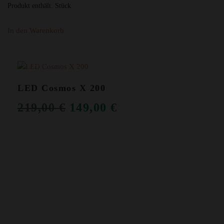
Produkt enthält:
Stück
In den Warenkorb
ANGEBOT!
LED Cosmos X 200
URSPRÜNGLICHER
AKTUELLER
219,00
€
149,00
€
PREIS
PREIS
WAR:
IST:
219,00 €
149,00 €.