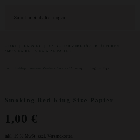
Zum Hauptinhalt springen
START
HEADSHOP
PAPERS UND ZUBEHÖR
BLÄTTCHEN
SMOKING RED KING SIZE PAPIER
Start
/
Headshop
/
Papers und Zubehör
/
Blättchen
/ Smoking Red King Size Papier
Smoking Red King Size Papier
1,00
€
inkl. 19 % MwSt.
zzgl. Versandkosten