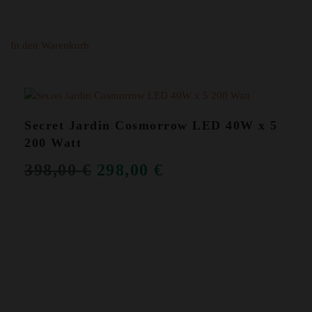
In den Warenkorb
ANGEBOT!
Secret Jardin Cosmorrow LED 40W x 5
200 Watt
URSPRÜNGLICHER
AKTUELLER
398,00
€
298,00
€
PREIS
PREIS
WAR:
IST:
398,00 €
298,00 €.