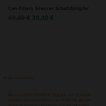
Can-Filters Silencer Schalldämpfer
URSPRÜNGLICHER
AKTUELLER
69,00
€
39,00
€
PREIS
PREIS
WAR:
IST:
69,00 €
39,00 €.
In den Warenkorb
ANGEBOT!