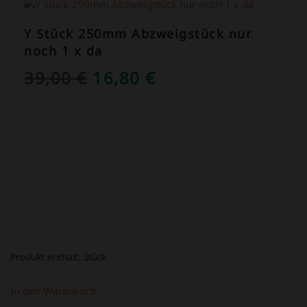
ANGEBOT!
Y Stück 250mm Abzweigstück nur
noch 1 x da
URSPRÜNGLICHER
AKTUELLER
39,00
€
16,80
€
PREIS
PREIS
WAR:
IST:
39,00 €
16,80 €.
Produkt enthält:
Stück
In den Warenkorb