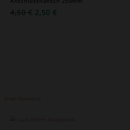
Anschlussflansch 250mm
URSPRÜNGLICHER
AKTUELLER
4,50
€
2,50
€
PREIS
PREIS
WAR:
IST:
4,50 €
2,50 €.
In den Warenkorb
ANGEBOT!