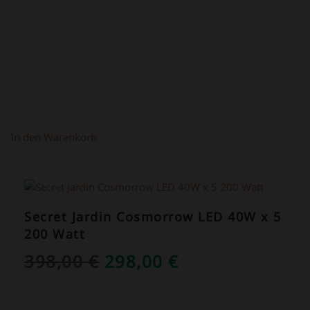
In den Warenkorb
ANGEBOT!
Secret Jardin Cosmorrow LED 40W x 5
200 Watt
URSPRÜNGLICHER
AKTUELLER
398,00
€
298,00
€
PREIS
PREIS
WAR:
IST: