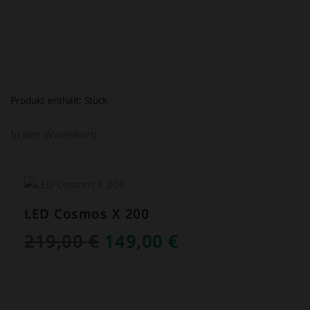
Produkt enthält:
Stück
In den Warenkorb
ANGEBOT!
LED Cosmos X 200
URSPRÜNGLICHER
AKTUELLER
219,00
€
149,00
€
PREIS
PREIS
WAR:
IST:
219,00 €
149,00 €.