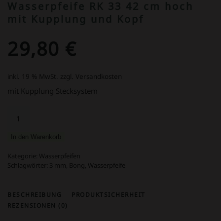
Wasserpfeife RK 33 42 cm hoch
mit Kupplung und Kopf
29,80
€
inkl. 19 % MwSt.
zzgl. Versandkosten
mit Kupplung Stecksystem
Wasserpfeife
RK
33
In den Warenkorb
42
cm
Kategorie:
Wasserpfeifen
hoch
Schlagwörter:
3 mm
,
Bong
,
Wasserpfeife
mit
Kupplung
BESCHREIBUNG
PRODUKTSICHERHEIT
und
REZENSIONEN (0)
Kopf
Menge