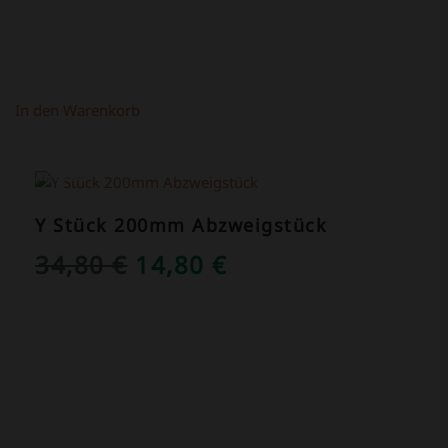
In den Warenkorb
ANGEBOT!
Y Stück 200mm Abzweigstück
URSPRÜNGLICHER
AKTUELLER
34,80
€
14,80
€
PREIS
PREIS
WAR:
IST:
34,80 €
14,80 €.