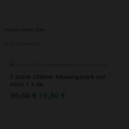
Produkt enthält:
Stück
In den Warenkorb
ANGEBOT!
Y Stück 250mm Abzweigstück nur
noch 1 x da
URSPRÜNGLICHER
AKTUELLER
39,00
€
16,80
€
PREIS
PREIS
WAR:
IST:
39,00 €
16,80 €.