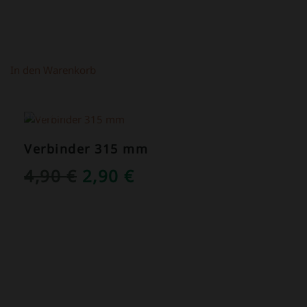
In den Warenkorb
ANGEBOT!
Verbinder 315 mm
URSPRÜNGLICHER
AKTUELLER
4,90
€
2,90
€
PREIS
PREIS
WAR:
IST:
4,90 €
2,90 €.