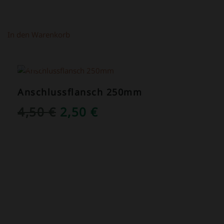
In den Warenkorb
ANGEBOT!
Anschlussflansch 250mm
URSPRÜNGLICHER
AKTUELLER
4,50
€
2,50
€
PREIS
PREIS
WAR:
IST:
4,50 €
2,50 €.