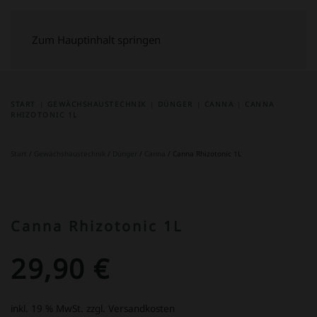
Zum Hauptinhalt springen
START
GEWÄCHSHAUSTECHNIK
DÜNGER
CANNA
CANNA
RHIZOTONIC 1L
Start
/
Gewächshaustechnik
/
Dünger
/
Canna
/ Canna Rhizotonic 1L
Canna Rhizotonic 1L
29,90
€
inkl. 19 % MwSt.
zzgl. Versandkosten