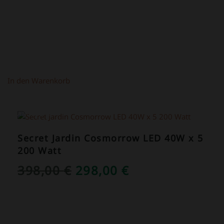
In den Warenkorb
ANGEBOT!
Secret Jardin Cosmorrow LED 40W x 5
200 Watt
URSPRÜNGLICHER
AKTUELLER
398,00
€
298,00
€
PREIS
PREIS
WAR:
IST:
398,00 €
298,00 €.