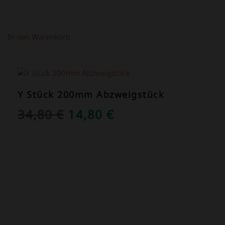
In den Warenkorb
ANGEBOT!
Y Stück 200mm Abzweigstück
URSPRÜNGLICHER
AKTUELLER
34,80
€
14,80
€
PREIS
PREIS
WAR:
IST:
34,80 €
14,80 €.