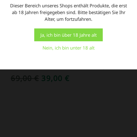
Ihnen die relevanteste Erfahrung zu bieten, indem wir
Dieser Bereich unseres Shops enthält Produkte, die erst
Ihre Präferenzen speichern und Besuche wiederholen.
ab 18 Jahren freigegeben sind. Bitte bestätigen Sie Ihr
AKTUELLE ANGEBOTE
Indem Sie auf "Alle akzeptieren" klicken, stimmen Sie
Alter, um fortzufahren.
der Verwendung ALLER Cookies zu. Sie können jedoch
die "Cookie-Einstellungen" besuchen, um eine
kontrollierte Zustimmung zu erteilen.
Ja, ich bin über 18 Jahre alt
ANGEBOT!
Einstellungen
Alle Cookies akzeptieren
Nein, ich bin unter 18 alt
Can-Filters Silencer Schalldämpfer
URSPRÜNGLICHER
AKTUELLER
69,00
€
39,00
€
PREIS
PREIS
WAR:
IST:
69,00 €
39,00 €.