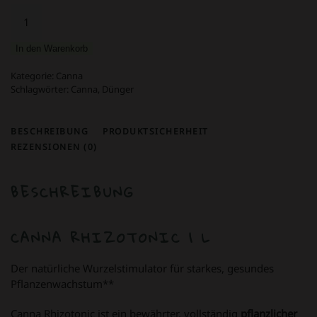
Canna
Rhizotonic
1L
In den Warenkorb
Menge
Kategorie:
Canna
Schlagwörter:
Canna
,
Dünger
BESCHREIBUNG
PRODUKTSICHERHEIT
REZENSIONEN (0)
BESCHREIBUNG
CANNA RHIZOTONIC 1 L
Der natürliche Wurzelstimulator für starkes, gesundes
Pflanzenwachstum**
Canna Rhizotonic ist ein bewährter, vollständig
pflanzlicher