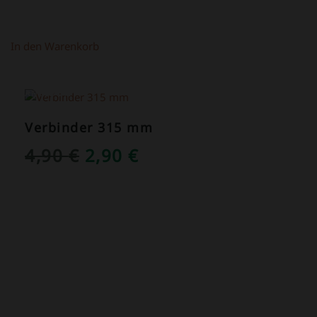
In den Warenkorb
ANGEBOT!
Verbinder 315 mm
URSPRÜNGLICHER
AKTUELLER
4,90
€
2,90
€
PREIS
PREIS
WAR:
IST:
4,90 €
2,90 €.