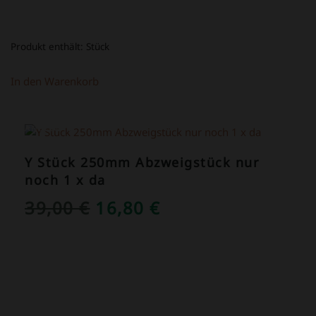
Produkt enthält:
Stück
In den Warenkorb
ANGEBOT!
Y Stück 250mm Abzweigstück nur
noch 1 x da
URSPRÜNGLICHER
AKTUELLER
39,00
€
16,80
€
PREIS
PREIS
WAR:
IST:
39,00 €
16,80 €.