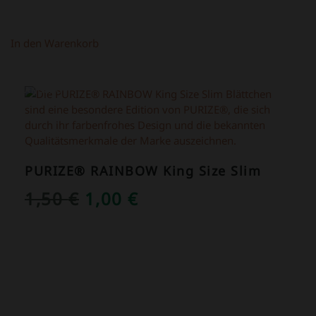
In den Warenkorb
ANGEBOT!
PURIZE® RAINBOW King Size Slim
URSPRÜNGLICHER
AKTUELLER
1,50
€
1,00
€
PREIS
PREIS
WAR:
IST:
1,50 €
1,00 €.